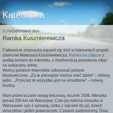
Kątem oka
21 PAŹDZIERNIKA 2014
Ramka Kusznierewicza
Całkowicie znienacka pojawił się dziś w Internetach projekt
zoom.me Mateusza Kusznierewicza.
Ramka na zdjęcia
z
podłączeniem do internetu, z możliwością przesłania zdjęć
na wskazany adres.
Wielcy polskich Internetów zdissowali pomysł
błyskawicznie. „Za te pieniądze można mieć tablet” – mówią
jedni. „Przecież to wszystko jest na smartfonie” – mówią
drudzy.
Mam przed oczami swoją teściową, rocznik 1936. Mieszka
ponad 200 km od Warszawy. Cała jej rodzina mieszka w
Warszawie: syn z synową, córka z zięciem (to ja), trzech
wnuczków i jeden prawnuczek. Czasem zadzwonimy. Dwa