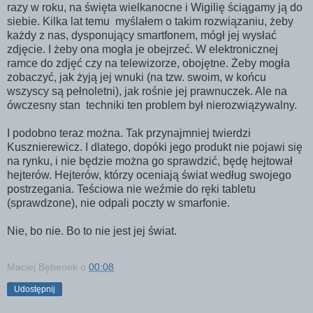
razy w roku, na święta wielkanocne i Wigilię ściągamy ją do
siebie. Kilka lat temu myślałem o takim rozwiązaniu, żeby
każdy z nas, dysponujący smartfonem, mógł jej wysłać
zdjęcie. I żeby ona mogła je obejrzeć. W elektronicznej
ramce do zdjęć czy na telewizorze, obojętne. Żeby mogła
zobaczyć, jak żyją jej wnuki (na tzw. swoim, w końcu
wszyscy są pełnoletni), jak rośnie jej prawnuczek. Ale na
ówczesny stan techniki ten problem był nierozwiązywalny.
I podobno teraz można. Tak przynajmniej twierdzi
Kusznierewicz. I dlatego, dopóki jego produkt nie pojawi się
na rynku, i nie będzie można go sprawdzić, będę hejtował
hejterów. Hejterów, którzy oceniają świat według swojego
postrzegania. Teściowa nie weźmie do ręki tabletu
(sprawdzone), nie odpali poczty w smarfonie.
Nie, bo nie. Bo to nie jest jej świat.
Maciej Bębenek
o
00:08
Udostępnij